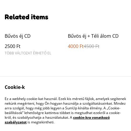
Related items
%
Bűvös éj CD
Bűvös éj + Téli álom CD
2500 Ft
4000 Ft
4500 Ft
TÖBB VÁLTOZAT ÉRHETŐ EL
Cookie-k
Ez a webhely cookie-kat használ. Ezek kis méretű fájlok, amelyek segítenek
Contact Us
Legal Terms
nekünk megérteni, hogy Ön hogyan használja a szolgáltatásainkat. Mindez
Privacy Policy
Cookie Policy
arra szolgál, hogy még jobb legyen a SumUp kínálta élmény. A „Cookie-
beállítások” lehetőségre kattintva többet is megtudhat ezekről a cookie-
król, és szabályozhatja a használatukat. A
cookie-kra vonatkozó
szabályzatot
is megtekintheti.