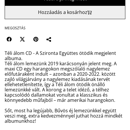
Hozzáadás a kosárhoz
MEGOSZTÁS
Téli álom CD - A Szironta Együttes ötödik megjelent
albuma.
Téli álom lemezünk 2019 karácsonyán jelent meg. A
maxi CD egy harangokon megszólaló nagylemez
előfutáraként indult – azonban a 2020-2022. között
zajló világjárvány a nagylemez kiadásának tervét
ellehetetlenítette, így a Téli álom ötödik önálló
lemezünkké vált. A korong a telet idéző, a télhez
kapcsolódó dallamokat vonultat a klasszikus és
könnyedebb műfajból – már amerikai harangokon.
Sőt, most ha legújabb, Bűvös éj lemezünkkel együtt
veszi meg, extra kedvezménnyel juthat hozzá mindkét
albumunkhoz!