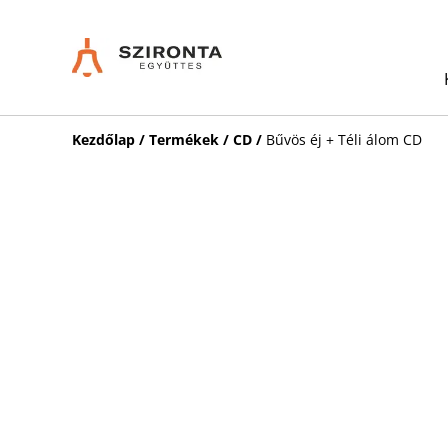
Kezdőlap
/
Termékek
/
CD
/
Bűvös éj + Téli álom CD