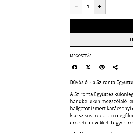
H
MEGOSZTÁS
Bűvös éj - a Szironta Együtte
A Szironta Együttes különle
handbelleken megszólaló lem
hallgatót ismert karácsonyi 
klasszikus irodalom megﬁlmes
eredeti művekkel. Legyen ré