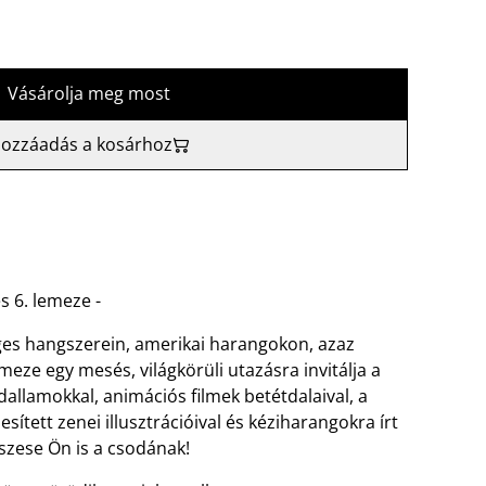
Vásárolja meg most
ozzáadás a kosárhoz
s 6. lemeze -
ges hangszerein, amerikai harangokon, azaz
eze egy mesés, világkörüli utazásra invitálja a
dallamokkal, animációs ﬁlmek betétdalaival, a
ített zenei illusztrációival és kéziharangokra írt
szese Ön is a csodának!