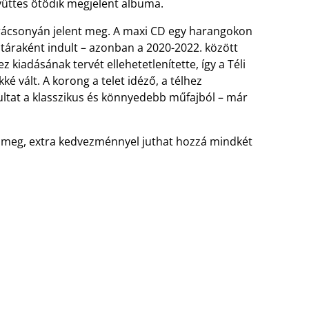
gyüttes ötödik megjelent albuma.
rácsonyán jelent meg. A maxi CD egy harangokon
áraként indult – azonban a 2020-2022. között
z kiadásának tervét ellehetetlenítette, így a Téli
é vált. A korong a telet idéző, a télhez
ltat a klasszikus és könnyedebb műfajból – már
i meg, extra kedvezménnyel juthat hozzá mindkét