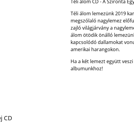
Téli álom CD - A Szironta E
Téli álom lemezünk 2019 ka
megszólaló nagylemez előfut
zajló világjárvány a nagyleme
álom ötödik önálló lemezünkk
kapcsolódó dallamokat vonu
amerikai harangokon.
Ha a két lemezt együtt vesz
albumunkhoz!
éj CD