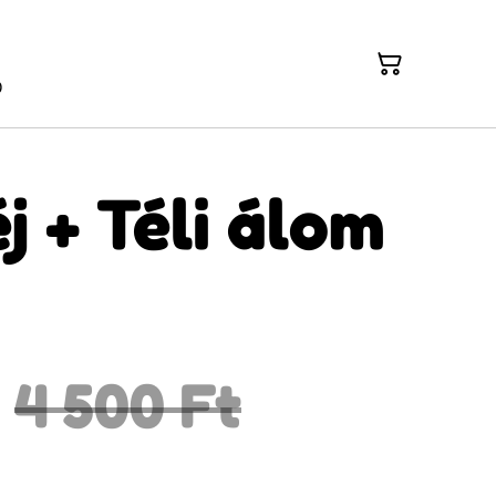
D
j + Téli álom
4 500 Ft