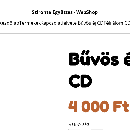
Szironta Együttes - WebShop
Kezdőlap
Termékek
Kapcsolatfelvétel
Bűvös éj CD
Téli álom C
Bűvös é
CD
4 000 Ft
MENNYISÉG